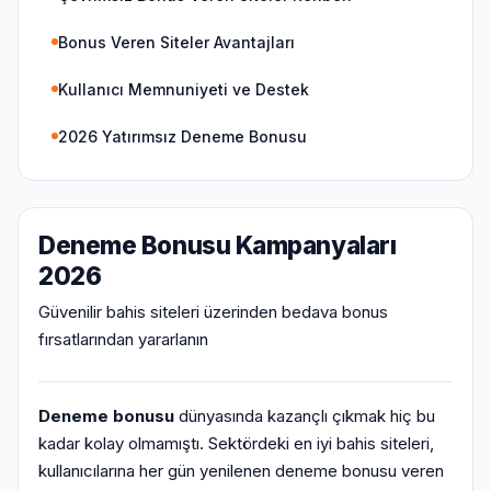
Bonus Veren Siteler Avantajları
Kullanıcı Memnuniyeti ve Destek
2026 Yatırımsız Deneme Bonusu
Deneme Bonusu Kampanyaları
2026
Güvenilir bahis siteleri üzerinden bedava bonus
fırsatlarından yararlanın
Deneme bonusu
dünyasında kazançlı çıkmak hiç bu
kadar kolay olmamıştı. Sektördeki en iyi bahis siteleri,
kullanıcılarına her gün yenilenen deneme bonusu veren