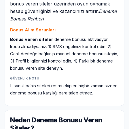
bonus veren siteler üzerinden oyun oynamak
hesap güvenliğinizi ve kazancınızı artırır.
Deneme
Bonusu Rehberi
Bonus Alım Sorunları
Bonus veren siteler
deneme bonusu aktivasyon
kodu almadıysanız: 1) SMS engelinizi kontrol edin, 2)
Canlı desteğe bağlanıp manuel deneme bonusu isteyin,
3) Profil bilgilerinizi kontrol edin, 4) Farklı bir deneme
bonusu veren site deneyin.
GÜVENLIK NOTU
Lisanslı bahis siteleri resmi ekipleri hiçbir zaman sizden
deneme bonusu karşılığı para talep etmez.
Neden Deneme Bonusu Veren
Siteler?