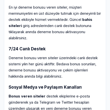
En iyi deneme bonusu veren siteler, müşteri
memnuniyetini en üst düzeyde tutmak için deneyimli bir
destek ekibiyle hizmet vermektedir. Güncel
bahis
siteleri
giriş adreslerinden canlı destek butonuna
tıklayarak anında deneme bonusu aktivasyonu
alabilirsiniz.
7/24 Canlı Destek
Deneme bonusu veren siteler üzerindeki canlı destek
sistemi yılın her günü aktiftir. Bedava bonus sorunları,
deneme bonusu aktivasyonu ve çekim işlemleri
hakkında anında bilgi alabilirsiniz.
Sosyal Medya ve Paylaşım Kanalları
Bonus veren siteler
destek ekiplerine e-posta
göndererek ya da Telegram ve Twitter hesapları
üzerinden ulaşarak en yeni deneme bonusu veren