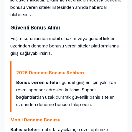
bonusu veren siteler listesinden anında haberdar
olabilirsiniz.
Güvenli Bonus Alımı
Erişim sorunlarında mobil cihazlar veya güncel linkler
üzerinden deneme bonusu veren siteler platformlarına
giriş sağlayabilirsiniz.
2026 Deneme Bonusu Rehberi
Bonus veren siteler
güncel girişleri için yalnızca
resmi sponsor adresleri kullanın. Şüpheli
bağlantılardan uzak durarak güvenilir bahis siteleri
üzerinden deneme bonusu talep edin.
Mobil Deneme Bonusu
Bahis siteleri
mobil tarayıcılar için özel optimize