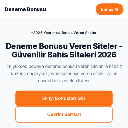
Deneme Bonusu
Bonus Al
2026 Yatırımsız Bonus Veren Siteler
Deneme Bonusu Veren Siteler -
Güvenilir Bahis Siteleri 2026
En yüksek bedava deneme bonusu veren siteler ile risksiz
kazanç sağlayın. Çevrimsiz bonus veren siteler ve en
güncel bahis siteleri listesi.
En İyi Bonusları Gör
Çevrim Şartları