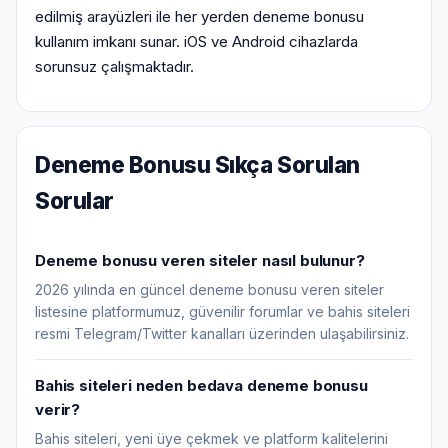
edilmiş arayüzleri ile her yerden deneme bonusu
kullanım imkanı sunar. iOS ve Android cihazlarda
sorunsuz çalışmaktadır.
Deneme Bonusu Sıkça Sorulan
Sorular
Deneme bonusu veren siteler nasıl bulunur?
2026 yılında en güncel deneme bonusu veren siteler
listesine platformumuz, güvenilir forumlar ve bahis siteleri
resmi Telegram/Twitter kanalları üzerinden ulaşabilirsiniz.
Bahis siteleri neden bedava deneme bonusu
verir?
Bahis siteleri, yeni üye çekmek ve platform kalitelerini