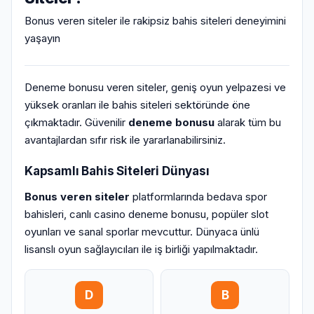
Bonus veren siteler ile rakipsiz bahis siteleri deneyimini
yaşayın
Deneme bonusu veren siteler, geniş oyun yelpazesi ve
yüksek oranları ile bahis siteleri sektöründe öne
çıkmaktadır. Güvenilir
deneme bonusu
alarak tüm bu
avantajlardan sıfır risk ile yararlanabilirsiniz.
Kapsamlı Bahis Siteleri Dünyası
Bonus veren siteler
platformlarında bedava spor
bahisleri, canlı casino deneme bonusu, popüler slot
oyunları ve sanal sporlar mevcuttur. Dünyaca ünlü
lisanslı oyun sağlayıcıları ile iş birliği yapılmaktadır.
D
B