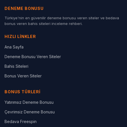
DENEME BONUSU
Türkiye'nin en güvenilir deneme bonusu veren siteler ve bedava
bonus veren bahis siteleri inceleme rehberi.
HIZLI LINKLER
Ana Sayfa
Deneme Bonusu Veren Siteler
Bahis Siteleri
Bonus Veren Siteler
BONUS TÜRLERI
Yatırımsız Deneme Bonusu
Çevrimsiz Deneme Bonusu
Bedava Freespin