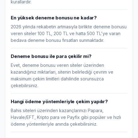
kurallardır.
En yüksek deneme bonusu ne kadar?
2026 yılında rekabetin artmasıyla birlikte deneme bonusu
veren siteler 100 TL, 200 TL ve hatta 500 TL'ye varan
bedava deneme bonusu fırsatları sunmaktadır.
Deneme bonusu ile para çekilir mi?
Evet, deneme bonusu veren siteler üzerinden
kazandığınız miktarları, sitenin belirlediği çevrim ve
maksimum çekim limitleri dahilinde sorunsuzca
çekebilirsiniz.
Hangi ödeme yöntemleriyle çekim yapılır?
Bahis siteleri üzerinden kazançlarınızı Papara,
Havale/EFT, Kripto para ve Payfix gibi popüler ve hızlı
ödeme yöntemleriyle anında çekebilirsiniz.