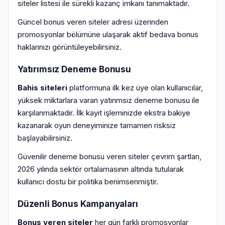
siteler listesi ile sürekli kazanç imkanı tanımaktadır.
Güncel bonus veren siteler adresi üzerinden
promosyonlar bölümüne ulaşarak aktif bedava bonus
haklarınızı görüntüleyebilirsiniz.
Yatırımsız Deneme Bonusu
Bahis siteleri
platformuna ilk kez üye olan kullanıcılar,
yüksek miktarlara varan yatırımsız deneme bonusu ile
karşılanmaktadır. İlk kayıt işleminizde ekstra bakiye
kazanarak oyun deneyiminize tamamen risksiz
başlayabilirsiniz.
Güvenilir deneme bonusu veren siteler çevrim şartları,
2026 yılında sektör ortalamasının altında tutularak
kullanıcı dostu bir politika benimsenmiştir.
Düzenli Bonus Kampanyaları
Bonus veren siteler
her gün farklı promosyonlar