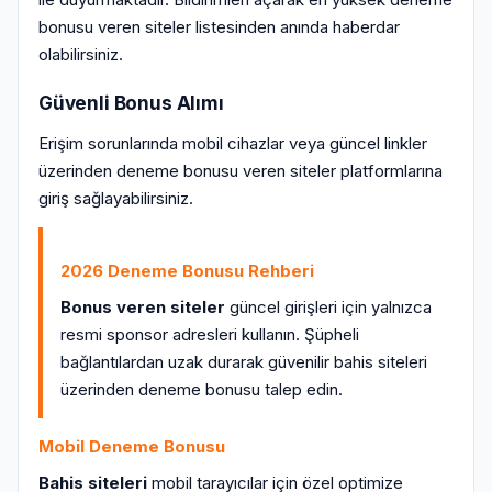
bonusu veren siteler listesinden anında haberdar
olabilirsiniz.
Güvenli Bonus Alımı
Erişim sorunlarında mobil cihazlar veya güncel linkler
üzerinden deneme bonusu veren siteler platformlarına
giriş sağlayabilirsiniz.
2026 Deneme Bonusu Rehberi
Bonus veren siteler
güncel girişleri için yalnızca
resmi sponsor adresleri kullanın. Şüpheli
bağlantılardan uzak durarak güvenilir bahis siteleri
üzerinden deneme bonusu talep edin.
Mobil Deneme Bonusu
Bahis siteleri
mobil tarayıcılar için özel optimize