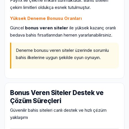
Payfix ile çekme imkanı sunmaktadır. Bahis siteleri
çekim limitleri oldukça esnek tutulmuştur.
Yüksek Deneme Bonusu Oranları
Güncel
bonus veren siteler
ile yüksek kazanç oranlı
bedava bahis fırsatlarından hemen yararlanabilirsiniz.
Deneme bonusu veren siteler üzerinde sorumlu
bahis ilkelerine uygun şekilde oyun oynayın.
Bonus Veren Siteler Destek ve
Çözüm Süreçleri
Güvenilir bahis siteleri canlı destek ve hızlı çözüm
yaklaşımı