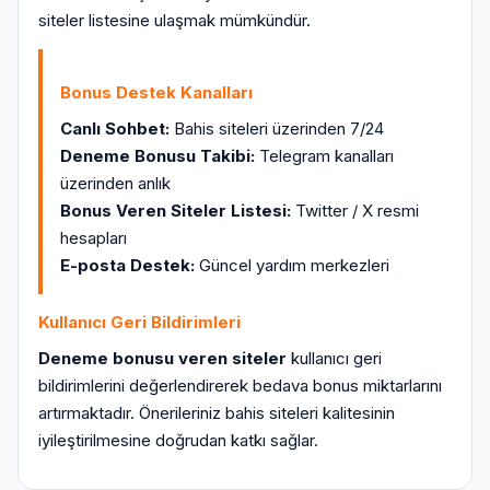
siteler listesine ulaşmak mümkündür.
Bonus Destek Kanalları
Canlı Sohbet:
Bahis siteleri üzerinden 7/24
Deneme Bonusu Takibi:
Telegram kanalları
üzerinden anlık
Bonus Veren Siteler Listesi:
Twitter / X resmi
hesapları
E-posta Destek:
Güncel yardım merkezleri
Kullanıcı Geri Bildirimleri
Deneme bonusu veren siteler
kullanıcı geri
bildirimlerini değerlendirerek bedava bonus miktarlarını
artırmaktadır. Önerileriniz bahis siteleri kalitesinin
iyileştirilmesine doğrudan katkı sağlar.