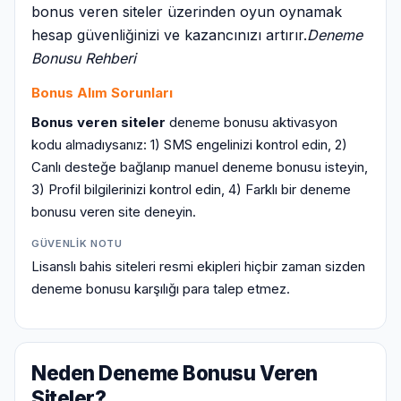
bonus veren siteler üzerinden oyun oynamak
hesap güvenliğinizi ve kazancınızı artırır.
Deneme
Bonusu Rehberi
Bonus Alım Sorunları
Bonus veren siteler
deneme bonusu aktivasyon
kodu almadıysanız: 1) SMS engelinizi kontrol edin, 2)
Canlı desteğe bağlanıp manuel deneme bonusu isteyin,
3) Profil bilgilerinizi kontrol edin, 4) Farklı bir deneme
bonusu veren site deneyin.
GÜVENLIK NOTU
Lisanslı bahis siteleri resmi ekipleri hiçbir zaman sizden
deneme bonusu karşılığı para talep etmez.
Neden Deneme Bonusu Veren
Siteler?