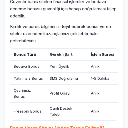
Güvenilir bahis siteleri finansal işlemler ve bedava
deneme bonusu güvenliği için hesap doğrulaması talep
edebilir.
Kimlik ve adres bilgilerinizi teyit ederek bonus veren
siteler üzerinden kazançlarınızı çekilebilir hale
getirebilirsiniz.
Bonus Türü
Gerekli Şart
İşlem Süresi
Bedava Bonus
Yeni Üyelik
Anlık
Yatırımsız Bonus
SMS Doğrulama
1-5 Dakika
Çevrimsiz
Profil Onayı
Anlık
Bonus
Canlı Destek
Freespin Bonus
Anlık
Talebi
Bonus Veren Siteler Neden Tercih Edilmeli?