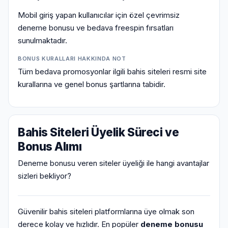
Mobil giriş yapan kullanıcılar için özel çevrimsiz
deneme bonusu ve bedava freespin fırsatları
sunulmaktadır.
BONUS KURALLARI HAKKINDA NOT
Tüm bedava promosyonlar ilgili bahis siteleri resmi site
kurallarına ve genel bonus şartlarına tabidir.
Bahis Siteleri Üyelik Süreci ve
Bonus Alımı
Deneme bonusu veren siteler üyeliği ile hangi avantajlar
sizleri bekliyor?
Güvenilir bahis siteleri platformlarına üye olmak son
derece kolay ve hızlıdır. En popüler
deneme bonusu