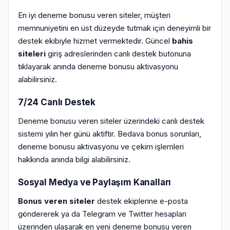
En iyi deneme bonusu veren siteler, müşteri
memnuniyetini en üst düzeyde tutmak için deneyimli bir
destek ekibiyle hizmet vermektedir. Güncel
bahis
siteleri
giriş adreslerinden canlı destek butonuna
tıklayarak anında deneme bonusu aktivasyonu
alabilirsiniz.
7/24 Canlı Destek
Deneme bonusu veren siteler üzerindeki canlı destek
sistemi yılın her günü aktiftir. Bedava bonus sorunları,
deneme bonusu aktivasyonu ve çekim işlemleri
hakkında anında bilgi alabilirsiniz.
Sosyal Medya ve Paylaşım Kanalları
Bonus veren siteler
destek ekiplerine e-posta
göndererek ya da Telegram ve Twitter hesapları
üzerinden ulaşarak en yeni deneme bonusu veren