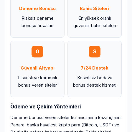
Deneme Bonusu
Bahis Siteleri
Risksiz deneme
En yüksek oranlı
bonusu fırsatları
güvenilir bahis siteleri
G
S
Güvenli Altyapı
7/24 Destek
Lisanslı ve korumalı
Kesintisiz bedava
bonus veren siteler
bonus destek hizmeti
Ödeme ve Çekim Yöntemleri
Deneme bonusu veren siteler kullanıcılarına kazançlarını
Papara, banka havalesi, kripto para (Bitcoin, USDT) ve