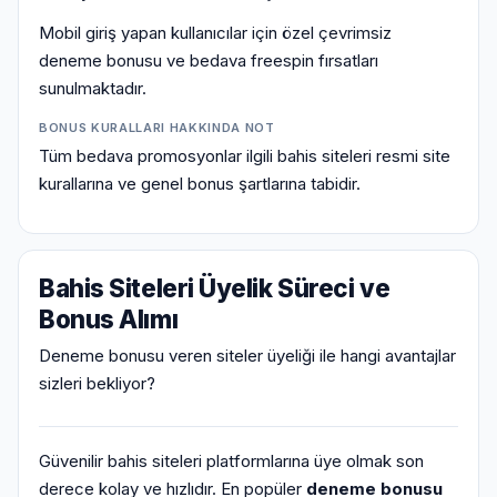
Mobil giriş yapan kullanıcılar için özel çevrimsiz
deneme bonusu ve bedava freespin fırsatları
sunulmaktadır.
BONUS KURALLARI HAKKINDA NOT
Tüm bedava promosyonlar ilgili bahis siteleri resmi site
kurallarına ve genel bonus şartlarına tabidir.
Bahis Siteleri Üyelik Süreci ve
Bonus Alımı
Deneme bonusu veren siteler üyeliği ile hangi avantajlar
sizleri bekliyor?
Güvenilir bahis siteleri platformlarına üye olmak son
derece kolay ve hızlıdır. En popüler
deneme bonusu