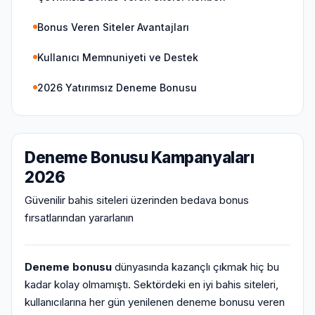
Bonus Veren Siteler Avantajları
Kullanıcı Memnuniyeti ve Destek
2026 Yatırımsız Deneme Bonusu
Deneme Bonusu Kampanyaları
2026
Güvenilir bahis siteleri üzerinden bedava bonus
fırsatlarından yararlanın
Deneme bonusu
dünyasında kazançlı çıkmak hiç bu
kadar kolay olmamıştı. Sektördeki en iyi bahis siteleri,
kullanıcılarına her gün yenilenen deneme bonusu veren