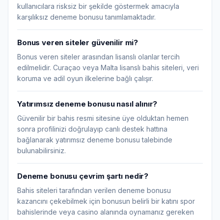
kullanıcılara risksiz bir şekilde göstermek amacıyla
karşılıksız deneme bonusu tanımlamaktadır.
Bonus veren siteler güvenilir mi?
Bonus veren siteler arasından lisanslı olanlar tercih
edilmelidir. Curaçao veya Malta lisanslı bahis siteleri, veri
koruma ve adil oyun ilkelerine bağlı çalışır.
Yatırımsız deneme bonusu nasıl alınır?
Güvenilir bir bahis resmi sitesine üye olduktan hemen
sonra profilinizi doğrulayıp canlı destek hattına
bağlanarak yatırımsız deneme bonusu talebinde
bulunabilirsiniz.
Deneme bonusu çevrim şartı nedir?
Bahis siteleri tarafından verilen deneme bonusu
kazancını çekebilmek için bonusun belirli bir katını spor
bahislerinde veya casino alanında oynamanız gereken