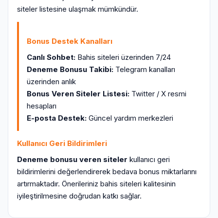
siteler listesine ulaşmak mümkündür.
Bonus Destek Kanalları
Canlı Sohbet:
Bahis siteleri üzerinden 7/24
Deneme Bonusu Takibi:
Telegram kanalları
üzerinden anlık
Bonus Veren Siteler Listesi:
Twitter / X resmi
hesapları
E-posta Destek:
Güncel yardım merkezleri
Kullanıcı Geri Bildirimleri
Deneme bonusu veren siteler
kullanıcı geri
bildirimlerini değerlendirerek bedava bonus miktarlarını
artırmaktadır. Önerileriniz bahis siteleri kalitesinin
iyileştirilmesine doğrudan katkı sağlar.