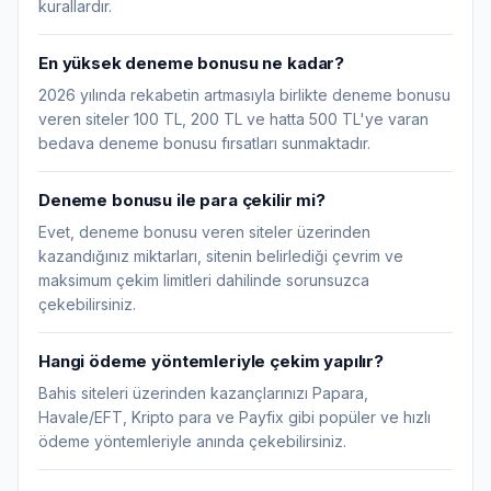
kurallardır.
En yüksek deneme bonusu ne kadar?
2026 yılında rekabetin artmasıyla birlikte deneme bonusu
veren siteler 100 TL, 200 TL ve hatta 500 TL'ye varan
bedava deneme bonusu fırsatları sunmaktadır.
Deneme bonusu ile para çekilir mi?
Evet, deneme bonusu veren siteler üzerinden
kazandığınız miktarları, sitenin belirlediği çevrim ve
maksimum çekim limitleri dahilinde sorunsuzca
çekebilirsiniz.
Hangi ödeme yöntemleriyle çekim yapılır?
Bahis siteleri üzerinden kazançlarınızı Papara,
Havale/EFT, Kripto para ve Payfix gibi popüler ve hızlı
ödeme yöntemleriyle anında çekebilirsiniz.