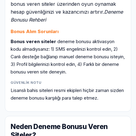
bonus veren siteler üzerinden oyun oynamak
hesap güvenliğinizi ve kazancınızı artırır.
Deneme
Bonusu Rehberi
Bonus Alım Sorunları
Bonus veren siteler
deneme bonusu aktivasyon
kodu almadıysanız: 1) SMS engelinizi kontrol edin, 2)
Canlı desteğe bağlanıp manuel deneme bonusu isteyin,
3) Profil bilgilerinizi kontrol edin, 4) Farklı bir deneme
bonusu veren site deneyin.
GÜVENLIK NOTU
Lisanslı bahis siteleri resmi ekipleri hiçbir zaman sizden
deneme bonusu karşılığı para talep etmez.
Neden Deneme Bonusu Veren
Siteler?