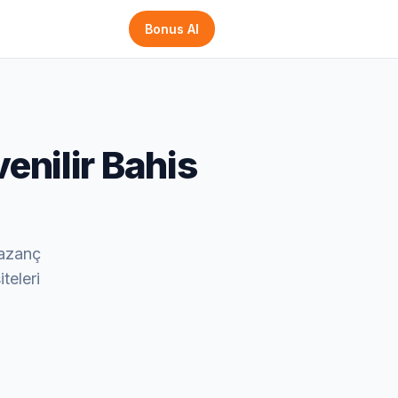
Bonus Al
enilir Bahis
kazanç
teleri