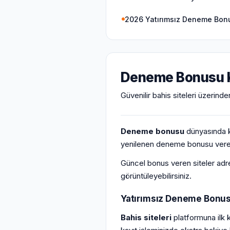
2026 Yatırımsız Deneme Bon
Deneme Bonusu 
Güvenilir bahis siteleri üzerind
Deneme bonusu
dünyasında ka
yenilenen deneme bonusu veren s
Güncel bonus veren siteler adr
görüntüleyebilirsiniz.
Yatırımsız Deneme Bonu
Bahis siteleri
platformuna ilk k