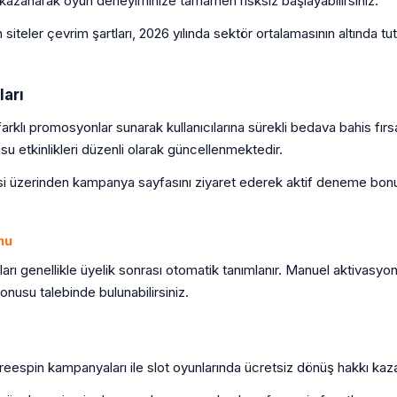
 kazanarak oyun deneyiminize tamamen risksiz başlayabilirsiniz.
teler çevrim şartları, 2026 yılında sektör ortalamasının altında tutul
arı
arklı promosyonlar sunarak kullanıcılarına sürekli bedava bahis fırsat
 etkinlikleri düzenli olarak güncellenmektedir.
esi üzerinden kampanya sayfasını ziyaret ederek aktif deneme bonusu 
nu
arı genellikle üyelik sonrası otomatik tanımlanır. Manuel aktivasy
usu talebinde bulunabilirsiniz.
espin kampanyaları ile slot oyunlarında ücretsiz dönüş hakkı kazan