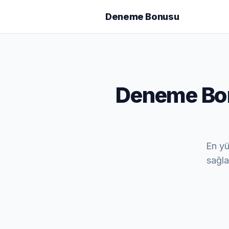
Deneme Bonusu
Deneme Bonu
En yü
sağla