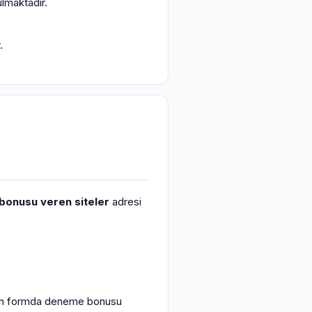
ulmaktadır.
.
onusu veren siteler
adresi
Açılan formda deneme bonusu