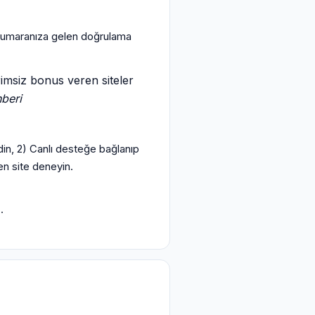
numaranıza gelen doğrulama
imsiz bonus veren siteler
beri
in, 2) Canlı desteğe bağlanıp
en site deneyin.
.