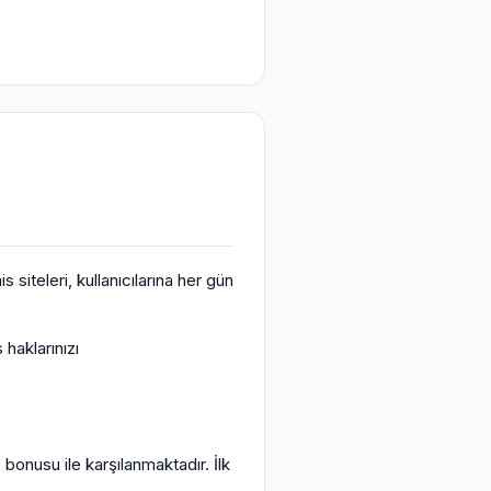
siteleri, kullanıcılarına her gün
haklarınızı
bonusu ile karşılanmaktadır. İlk