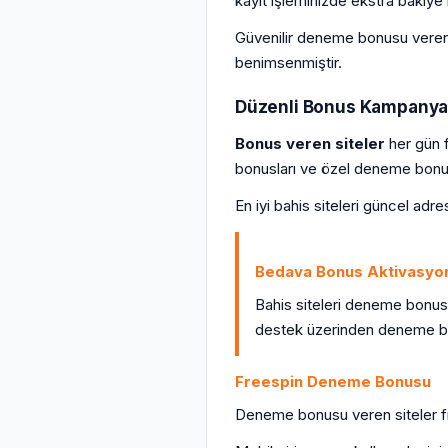
kayıt işleminizde ekstra bakiye
Güvenilir deneme bonusu veren si
benimsenmiştir.
Düzenli Bonus Kampanyal
Bonus veren siteler
her gün f
bonusları ve özel deneme bonusu
En iyi bahis siteleri güncel adr
Bedava Bonus Aktivasyo
Bahis siteleri deneme bonusl
destek üzerinden deneme bon
Freespin Deneme Bonusu
Deneme bonusu veren siteler fre