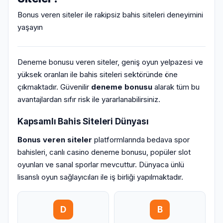
Bonus veren siteler ile rakipsiz bahis siteleri deneyimini
yaşayın
Deneme bonusu veren siteler, geniş oyun yelpazesi ve
yüksek oranları ile bahis siteleri sektöründe öne
çıkmaktadır. Güvenilir
deneme bonusu
alarak tüm bu
avantajlardan sıfır risk ile yararlanabilirsiniz.
Kapsamlı Bahis Siteleri Dünyası
Bonus veren siteler
platformlarında bedava spor
bahisleri, canlı casino deneme bonusu, popüler slot
oyunları ve sanal sporlar mevcuttur. Dünyaca ünlü
lisanslı oyun sağlayıcıları ile iş birliği yapılmaktadır.
D
B