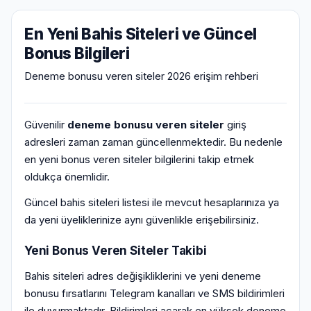
En Yeni Bahis Siteleri ve Güncel
Bonus Bilgileri
Deneme bonusu veren siteler 2026 erişim rehberi
Güvenilir
deneme bonusu veren siteler
giriş
adresleri zaman zaman güncellenmektedir. Bu nedenle
en yeni bonus veren siteler bilgilerini takip etmek
oldukça önemlidir.
Güncel bahis siteleri listesi ile mevcut hesaplarınıza ya
da yeni üyeliklerinize aynı güvenlikle erişebilirsiniz.
Yeni Bonus Veren Siteler Takibi
Bahis siteleri adres değişikliklerini ve yeni deneme
bonusu fırsatlarını Telegram kanalları ve SMS bildirimleri
ile duyurmaktadır. Bildirimleri açarak en yüksek deneme