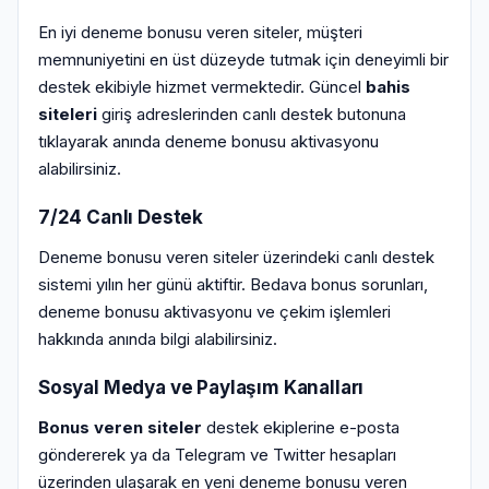
En iyi deneme bonusu veren siteler, müşteri
memnuniyetini en üst düzeyde tutmak için deneyimli bir
destek ekibiyle hizmet vermektedir. Güncel
bahis
siteleri
giriş adreslerinden canlı destek butonuna
tıklayarak anında deneme bonusu aktivasyonu
alabilirsiniz.
7/24 Canlı Destek
Deneme bonusu veren siteler üzerindeki canlı destek
sistemi yılın her günü aktiftir. Bedava bonus sorunları,
deneme bonusu aktivasyonu ve çekim işlemleri
hakkında anında bilgi alabilirsiniz.
Sosyal Medya ve Paylaşım Kanalları
Bonus veren siteler
destek ekiplerine e-posta
göndererek ya da Telegram ve Twitter hesapları
üzerinden ulaşarak en yeni deneme bonusu veren