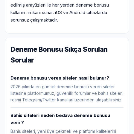
edilmiş arayüzleri ile her yerden deneme bonusu
kullanım imkanı sunar. iOS ve Android cihazlarda
sorunsuz çalışmaktadır.
Deneme Bonusu Sıkça Sorulan
Sorular
Deneme bonusu veren siteler nasıl bulunur?
2026 yılında en güncel deneme bonusu veren siteler
listesine platformumuz, güvenilir forumlar ve bahis siteleri
resmi Telegram/Twitter kanalları üzerinden ulaşabilirsiniz.
Bahis siteleri neden bedava deneme bonusu
verir?
Bahis siteleri, yeni üye çekmek ve platform kalitelerini