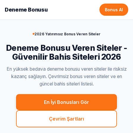
Deneme Bonusu
Bonus Al
2026 Yatırımsız Bonus Veren Siteler
Deneme Bonusu Veren Siteler -
Güvenilir Bahis Siteleri 2026
En yüksek bedava deneme bonusu veren siteler ile risksiz
kazanç sağlayın. Çevrimsiz bonus veren siteler ve en
güncel bahis siteleri listesi.
En İyi Bonusları Gör
Çevrim Şartları