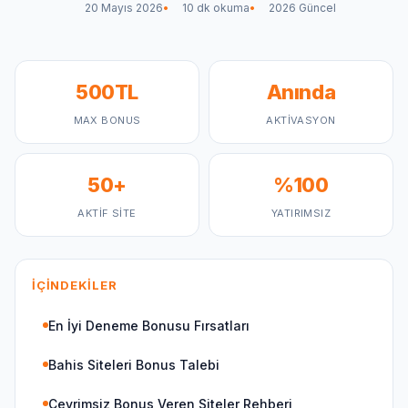
20 Mayıs 2026
10 dk okuma
2026 Güncel
500TL
Anında
MAX BONUS
AKTIVASYON
50+
%100
AKTIF SITE
YATIRIMSIZ
İÇINDEKILER
En İyi Deneme Bonusu Fırsatları
Bahis Siteleri Bonus Talebi
Çevrimsiz Bonus Veren Siteler Rehberi