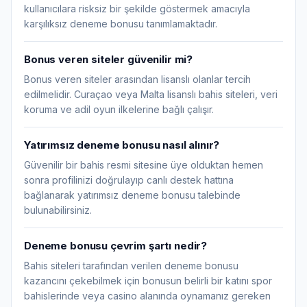
kullanıcılara risksiz bir şekilde göstermek amacıyla
karşılıksız deneme bonusu tanımlamaktadır.
Bonus veren siteler güvenilir mi?
Bonus veren siteler arasından lisanslı olanlar tercih
edilmelidir. Curaçao veya Malta lisanslı bahis siteleri, veri
koruma ve adil oyun ilkelerine bağlı çalışır.
Yatırımsız deneme bonusu nasıl alınır?
Güvenilir bir bahis resmi sitesine üye olduktan hemen
sonra profilinizi doğrulayıp canlı destek hattına
bağlanarak yatırımsız deneme bonusu talebinde
bulunabilirsiniz.
Deneme bonusu çevrim şartı nedir?
Bahis siteleri tarafından verilen deneme bonusu
kazancını çekebilmek için bonusun belirli bir katını spor
bahislerinde veya casino alanında oynamanız gereken