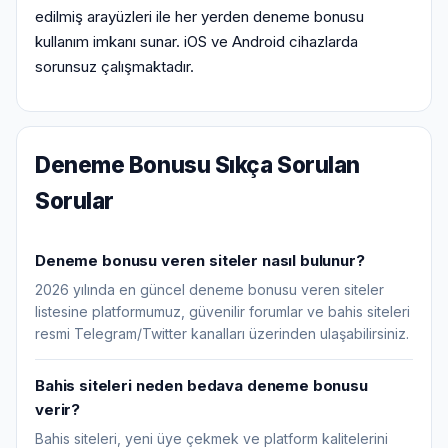
edilmiş arayüzleri ile her yerden deneme bonusu
kullanım imkanı sunar. iOS ve Android cihazlarda
sorunsuz çalışmaktadır.
Deneme Bonusu Sıkça Sorulan
Sorular
Deneme bonusu veren siteler nasıl bulunur?
2026 yılında en güncel deneme bonusu veren siteler
listesine platformumuz, güvenilir forumlar ve bahis siteleri
resmi Telegram/Twitter kanalları üzerinden ulaşabilirsiniz.
Bahis siteleri neden bedava deneme bonusu
verir?
Bahis siteleri, yeni üye çekmek ve platform kalitelerini