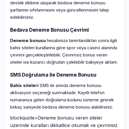
destek ekibine ulaşarak bedava deneme bonusu
şartlarının sıfırlanmasını veya güncellenmesini talep
edebilirsiniz.
Bedava Deneme Bonusu Çevrimi
Deneme bonusu
hesabınıza tanımlandıktan sonra ilgili
bahis siteleri kurallarına göre spor veya casino alanında
çevrimi gerçekleştirilebilir. Çevrimsiz bonus veren
siteler ise kazancı doğrudan çekilebilir bakiyeye aktarır.
SMS Doğrulama ile Deneme Bonusu
Bahis siteleri
SMS ile anında deneme bonusu
aktivasyon seçeneği sunmaktadır. Kayıtlı telefon
numaranıza gelen doğrulama kodunu sisteme girerek
birkaç saniyede bedava deneme bonusu alabilirsiniz.
blockquote>Deneme bonusu veren siteler
üzerinde kuralları dikkatlice okumak ve çevrimsiz