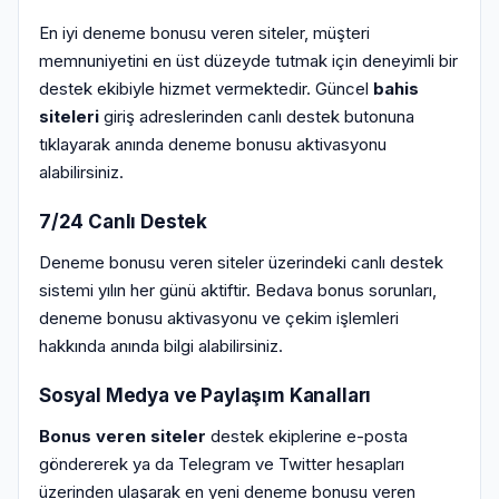
En iyi deneme bonusu veren siteler, müşteri
memnuniyetini en üst düzeyde tutmak için deneyimli bir
destek ekibiyle hizmet vermektedir. Güncel
bahis
siteleri
giriş adreslerinden canlı destek butonuna
tıklayarak anında deneme bonusu aktivasyonu
alabilirsiniz.
7/24 Canlı Destek
Deneme bonusu veren siteler üzerindeki canlı destek
sistemi yılın her günü aktiftir. Bedava bonus sorunları,
deneme bonusu aktivasyonu ve çekim işlemleri
hakkında anında bilgi alabilirsiniz.
Sosyal Medya ve Paylaşım Kanalları
Bonus veren siteler
destek ekiplerine e-posta
göndererek ya da Telegram ve Twitter hesapları
üzerinden ulaşarak en yeni deneme bonusu veren