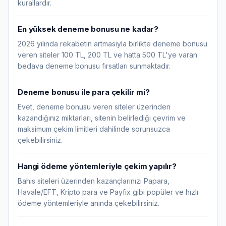
kurallardır.
En yüksek deneme bonusu ne kadar?
2026 yılında rekabetin artmasıyla birlikte deneme bonusu
veren siteler 100 TL, 200 TL ve hatta 500 TL'ye varan
bedava deneme bonusu fırsatları sunmaktadır.
Deneme bonusu ile para çekilir mi?
Evet, deneme bonusu veren siteler üzerinden
kazandığınız miktarları, sitenin belirlediği çevrim ve
maksimum çekim limitleri dahilinde sorunsuzca
çekebilirsiniz.
Hangi ödeme yöntemleriyle çekim yapılır?
Bahis siteleri üzerinden kazançlarınızı Papara,
Havale/EFT, Kripto para ve Payfix gibi popüler ve hızlı
ödeme yöntemleriyle anında çekebilirsiniz.