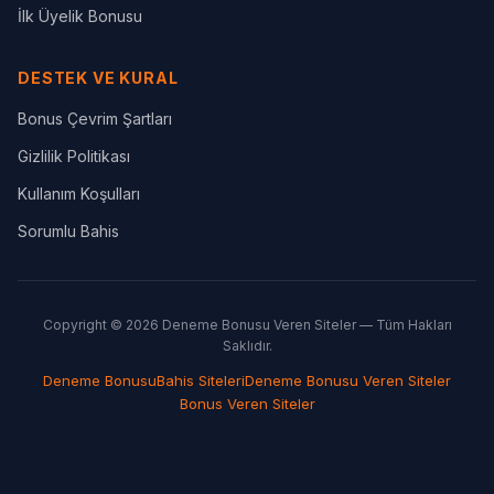
İlk Üyelik Bonusu
DESTEK VE KURAL
Bonus Çevrim Şartları
Gizlilik Politikası
Kullanım Koşulları
Sorumlu Bahis
Copyright © 2026 Deneme Bonusu Veren Siteler — Tüm Hakları
Saklıdır.
Deneme Bonusu
Bahis Siteleri
Deneme Bonusu Veren Siteler
Bonus Veren Siteler