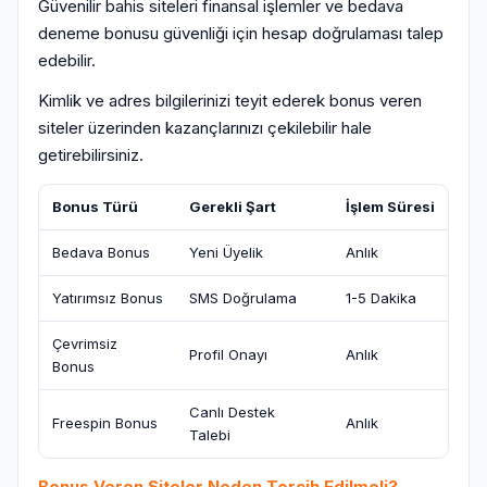
Güvenilir bahis siteleri finansal işlemler ve bedava
deneme bonusu güvenliği için hesap doğrulaması talep
edebilir.
Kimlik ve adres bilgilerinizi teyit ederek bonus veren
siteler üzerinden kazançlarınızı çekilebilir hale
getirebilirsiniz.
Bonus Türü
Gerekli Şart
İşlem Süresi
Bedava Bonus
Yeni Üyelik
Anlık
Yatırımsız Bonus
SMS Doğrulama
1-5 Dakika
Çevrimsiz
Profil Onayı
Anlık
Bonus
Canlı Destek
Freespin Bonus
Anlık
Talebi
Bonus Veren Siteler Neden Tercih Edilmeli?