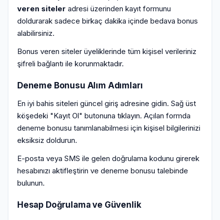
veren siteler
adresi üzerinden kayıt formunu
doldurarak sadece birkaç dakika içinde bedava bonus
alabilirsiniz.
Bonus veren siteler üyeliklerinde tüm kişisel verileriniz
şifreli bağlantı ile korunmaktadır.
Deneme Bonusu Alım Adımları
En iyi bahis siteleri güncel giriş adresine gidin. Sağ üst
köşedeki "Kayıt Ol" butonuna tıklayın. Açılan formda
deneme bonusu tanımlanabilmesi için kişisel bilgilerinizi
eksiksiz doldurun.
E-posta veya SMS ile gelen doğrulama kodunu girerek
hesabınızı aktifleştirin ve deneme bonusu talebinde
bulunun.
Hesap Doğrulama ve Güvenlik