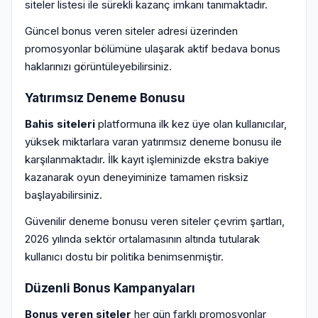
siteler listesi ile sürekli kazanç imkanı tanımaktadır.
Güncel bonus veren siteler adresi üzerinden
promosyonlar bölümüne ulaşarak aktif bedava bonus
haklarınızı görüntüleyebilirsiniz.
Yatırımsız Deneme Bonusu
Bahis siteleri
platformuna ilk kez üye olan kullanıcılar,
yüksek miktarlara varan yatırımsız deneme bonusu ile
karşılanmaktadır. İlk kayıt işleminizde ekstra bakiye
kazanarak oyun deneyiminize tamamen risksiz
başlayabilirsiniz.
Güvenilir deneme bonusu veren siteler çevrim şartları,
2026 yılında sektör ortalamasının altında tutularak
kullanıcı dostu bir politika benimsenmiştir.
Düzenli Bonus Kampanyaları
Bonus veren siteler
her gün farklı promosyonlar