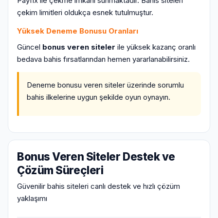
Payfix ile çekme imkanı sunmaktadır. Bahis siteleri
çekim limitleri oldukça esnek tutulmuştur.
Yüksek Deneme Bonusu Oranları
Güncel
bonus veren siteler
ile yüksek kazanç oranlı
bedava bahis fırsatlarından hemen yararlanabilirsiniz.
Deneme bonusu veren siteler üzerinde sorumlu
bahis ilkelerine uygun şekilde oyun oynayın.
Bonus Veren Siteler Destek ve
Çözüm Süreçleri
Güvenilir bahis siteleri canlı destek ve hızlı çözüm
yaklaşımı