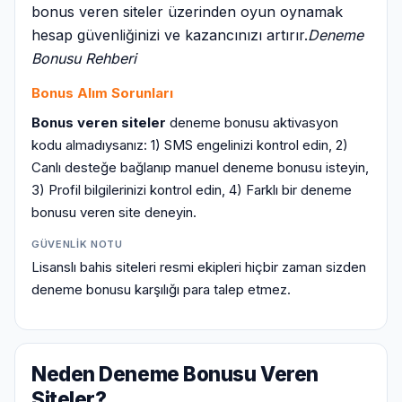
bonus veren siteler üzerinden oyun oynamak
hesap güvenliğinizi ve kazancınızı artırır.
Deneme
Bonusu Rehberi
Bonus Alım Sorunları
Bonus veren siteler
deneme bonusu aktivasyon
kodu almadıysanız: 1) SMS engelinizi kontrol edin, 2)
Canlı desteğe bağlanıp manuel deneme bonusu isteyin,
3) Profil bilgilerinizi kontrol edin, 4) Farklı bir deneme
bonusu veren site deneyin.
GÜVENLIK NOTU
Lisanslı bahis siteleri resmi ekipleri hiçbir zaman sizden
deneme bonusu karşılığı para talep etmez.
Neden Deneme Bonusu Veren
Siteler?