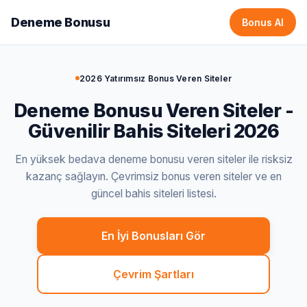
Deneme Bonusu
Bonus Al
2026 Yatırımsız Bonus Veren Siteler
Deneme Bonusu Veren Siteler -
Güvenilir Bahis Siteleri 2026
En yüksek bedava deneme bonusu veren siteler ile risksiz
kazanç sağlayın. Çevrimsiz bonus veren siteler ve en
güncel bahis siteleri listesi.
En İyi Bonusları Gör
Çevrim Şartları