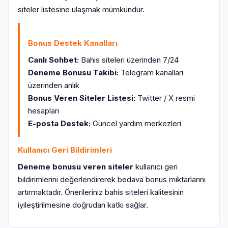
siteler listesine ulaşmak mümkündür.
Bonus Destek Kanalları
Canlı Sohbet:
Bahis siteleri üzerinden 7/24
Deneme Bonusu Takibi:
Telegram kanalları
üzerinden anlık
Bonus Veren Siteler Listesi:
Twitter / X resmi
hesapları
E-posta Destek:
Güncel yardım merkezleri
Kullanıcı Geri Bildirimleri
Deneme bonusu veren siteler
kullanıcı geri
bildirimlerini değerlendirerek bedava bonus miktarlarını
artırmaktadır. Önerileriniz bahis siteleri kalitesinin
iyileştirilmesine doğrudan katkı sağlar.