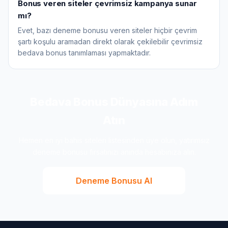
Bonus veren siteler çevrimsiz kampanya sunar
mı?
Evet, bazı deneme bonusu veren siteler hiçbir çevrim
şartı koşulu aramadan direkt olarak çekilebilir çevrimsiz
bedava bonus tanımlaması yapmaktadır.
Bedava Bonus Dünyasına Adım
Atın
Hemen en iyi bahis siteleri listesinden üye olun, yatırımsız
deneme bonusu fırsatınızı anında hesabınıza alın.
Deneme Bonusu Al