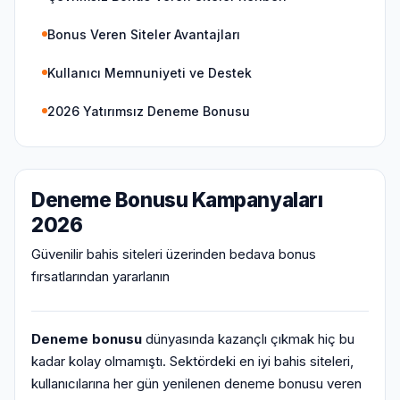
Bonus Veren Siteler Avantajları
Kullanıcı Memnuniyeti ve Destek
2026 Yatırımsız Deneme Bonusu
Deneme Bonusu Kampanyaları
2026
Güvenilir bahis siteleri üzerinden bedava bonus
fırsatlarından yararlanın
Deneme bonusu
dünyasında kazançlı çıkmak hiç bu
kadar kolay olmamıştı. Sektördeki en iyi bahis siteleri,
kullanıcılarına her gün yenilenen deneme bonusu veren