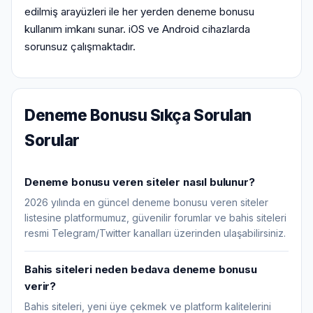
edilmiş arayüzleri ile her yerden deneme bonusu
kullanım imkanı sunar. iOS ve Android cihazlarda
sorunsuz çalışmaktadır.
Deneme Bonusu Sıkça Sorulan
Sorular
Deneme bonusu veren siteler nasıl bulunur?
2026 yılında en güncel deneme bonusu veren siteler
listesine platformumuz, güvenilir forumlar ve bahis siteleri
resmi Telegram/Twitter kanalları üzerinden ulaşabilirsiniz.
Bahis siteleri neden bedava deneme bonusu
verir?
Bahis siteleri, yeni üye çekmek ve platform kalitelerini