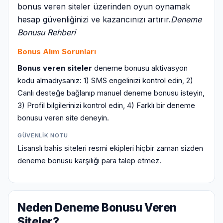
bonus veren siteler üzerinden oyun oynamak
hesap güvenliğinizi ve kazancınızı artırır.
Deneme
Bonusu Rehberi
Bonus Alım Sorunları
Bonus veren siteler
deneme bonusu aktivasyon
kodu almadıysanız: 1) SMS engelinizi kontrol edin, 2)
Canlı desteğe bağlanıp manuel deneme bonusu isteyin,
3) Profil bilgilerinizi kontrol edin, 4) Farklı bir deneme
bonusu veren site deneyin.
GÜVENLIK NOTU
Lisanslı bahis siteleri resmi ekipleri hiçbir zaman sizden
deneme bonusu karşılığı para talep etmez.
Neden Deneme Bonusu Veren
Siteler?