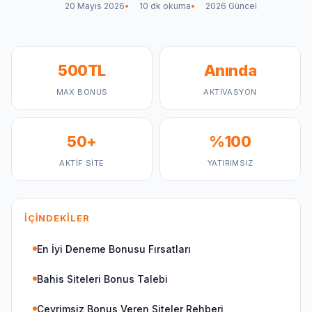
20 Mayıs 2026
10 dk okuma
2026 Güncel
500TL
Anında
MAX BONUS
AKTIVASYON
50+
%100
AKTIF SITE
YATIRIMSIZ
İÇINDEKILER
En İyi Deneme Bonusu Fırsatları
Bahis Siteleri Bonus Talebi
Çevrimsiz Bonus Veren Siteler Rehberi