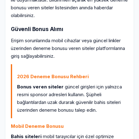
bonusu veren siteler listesinden anında haberdar
olabilirsiniz.
Güvenli Bonus Alımı
Erişim sorunlarında mobil cihazlar veya güncel linkler
üzerinden deneme bonusu veren siteler platformlarına
giriş sağlayabilirsiniz.
2026 Deneme Bonusu Rehberi
Bonus veren siteler
güncel girişleri için yalnızca
resmi sponsor adresleri kullanın. Şüpheli
bağlantılardan uzak durarak güvenilir bahis siteleri
üzerinden deneme bonusu talep edin.
Mobil Deneme Bonusu
Bahis siteleri
mobil tarayıcılar için özel optimize