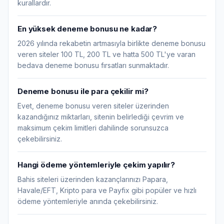
kurallardır.
En yüksek deneme bonusu ne kadar?
2026 yılında rekabetin artmasıyla birlikte deneme bonusu
veren siteler 100 TL, 200 TL ve hatta 500 TL'ye varan
bedava deneme bonusu fırsatları sunmaktadır.
Deneme bonusu ile para çekilir mi?
Evet, deneme bonusu veren siteler üzerinden
kazandığınız miktarları, sitenin belirlediği çevrim ve
maksimum çekim limitleri dahilinde sorunsuzca
çekebilirsiniz.
Hangi ödeme yöntemleriyle çekim yapılır?
Bahis siteleri üzerinden kazançlarınızı Papara,
Havale/EFT, Kripto para ve Payfix gibi popüler ve hızlı
ödeme yöntemleriyle anında çekebilirsiniz.