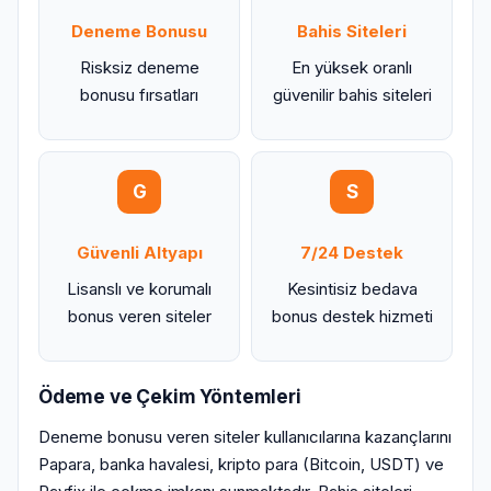
Deneme Bonusu
Bahis Siteleri
Risksiz deneme
En yüksek oranlı
bonusu fırsatları
güvenilir bahis siteleri
G
S
Güvenli Altyapı
7/24 Destek
Lisanslı ve korumalı
Kesintisiz bedava
bonus veren siteler
bonus destek hizmeti
Ödeme ve Çekim Yöntemleri
Deneme bonusu veren siteler kullanıcılarına kazançlarını
Papara, banka havalesi, kripto para (Bitcoin, USDT) ve