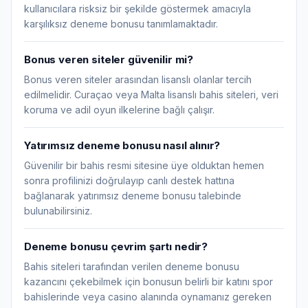
kullanıcılara risksiz bir şekilde göstermek amacıyla
karşılıksız deneme bonusu tanımlamaktadır.
Bonus veren siteler güvenilir mi?
Bonus veren siteler arasından lisanslı olanlar tercih
edilmelidir. Curaçao veya Malta lisanslı bahis siteleri, veri
koruma ve adil oyun ilkelerine bağlı çalışır.
Yatırımsız deneme bonusu nasıl alınır?
Güvenilir bir bahis resmi sitesine üye olduktan hemen
sonra profilinizi doğrulayıp canlı destek hattına
bağlanarak yatırımsız deneme bonusu talebinde
bulunabilirsiniz.
Deneme bonusu çevrim şartı nedir?
Bahis siteleri tarafından verilen deneme bonusu
kazancını çekebilmek için bonusun belirli bir katını spor
bahislerinde veya casino alanında oynamanız gereken