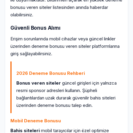
bonusu veren siteler listesinden anında haberdar
olabilirsiniz.
Güvenli Bonus Alımı
Erişim sorunlarında mobil cihazlar veya güncel linkler
üzerinden deneme bonusu veren siteler platformlarına
giriş sağlayabilirsiniz.
2026 Deneme Bonusu Rehberi
Bonus veren siteler
güncel girişleri için yalnızca
resmi sponsor adresleri kullanın. Şüpheli
bağlantılardan uzak durarak güvenilir bahis siteleri
üzerinden deneme bonusu talep edin.
Mobil Deneme Bonusu
Bahis siteleri
mobil tarayıcılar için özel optimize