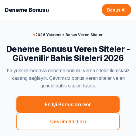
Deneme Bonusu
Bonus Al
2026 Yatırımsız Bonus Veren Siteler
Deneme Bonusu Veren Siteler -
Güvenilir Bahis Siteleri 2026
En yüksek bedava deneme bonusu veren siteler ile risksiz
kazanç sağlayın. Çevrimsiz bonus veren siteler ve en
güncel bahis siteleri listesi.
En İyi Bonusları Gör
Çevrim Şartları