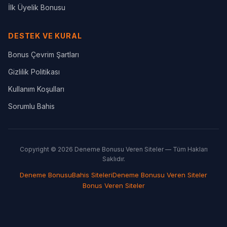
İlk Üyelik Bonusu
DESTEK VE KURAL
Bonus Çevrim Şartları
Gizlilik Politikası
Kullanım Koşulları
Sorumlu Bahis
Copyright © 2026 Deneme Bonusu Veren Siteler — Tüm Hakları
Saklıdır.
Deneme Bonusu
Bahis Siteleri
Deneme Bonusu Veren Siteler
Bonus Veren Siteler