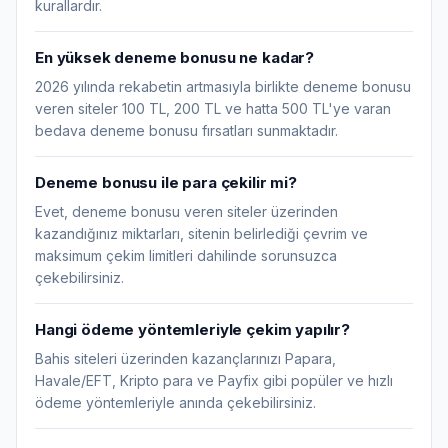
kurallardır.
En yüksek deneme bonusu ne kadar?
2026 yılında rekabetin artmasıyla birlikte deneme bonusu
veren siteler 100 TL, 200 TL ve hatta 500 TL'ye varan
bedava deneme bonusu fırsatları sunmaktadır.
Deneme bonusu ile para çekilir mi?
Evet, deneme bonusu veren siteler üzerinden
kazandığınız miktarları, sitenin belirlediği çevrim ve
maksimum çekim limitleri dahilinde sorunsuzca
çekebilirsiniz.
Hangi ödeme yöntemleriyle çekim yapılır?
Bahis siteleri üzerinden kazançlarınızı Papara,
Havale/EFT, Kripto para ve Payfix gibi popüler ve hızlı
ödeme yöntemleriyle anında çekebilirsiniz.