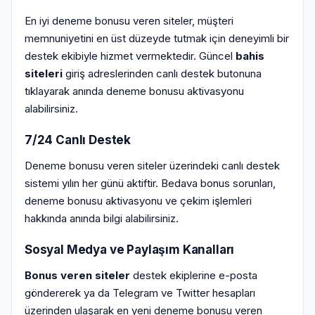
En iyi deneme bonusu veren siteler, müşteri
memnuniyetini en üst düzeyde tutmak için deneyimli bir
destek ekibiyle hizmet vermektedir. Güncel
bahis
siteleri
giriş adreslerinden canlı destek butonuna
tıklayarak anında deneme bonusu aktivasyonu
alabilirsiniz.
7/24 Canlı Destek
Deneme bonusu veren siteler üzerindeki canlı destek
sistemi yılın her günü aktiftir. Bedava bonus sorunları,
deneme bonusu aktivasyonu ve çekim işlemleri
hakkında anında bilgi alabilirsiniz.
Sosyal Medya ve Paylaşım Kanalları
Bonus veren siteler
destek ekiplerine e-posta
göndererek ya da Telegram ve Twitter hesapları
üzerinden ulaşarak en yeni deneme bonusu veren