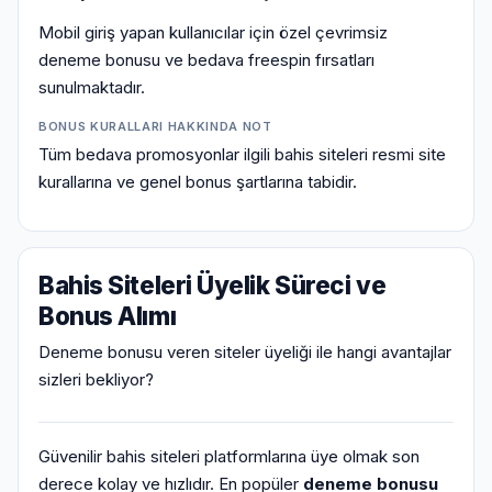
Mobil giriş yapan kullanıcılar için özel çevrimsiz
deneme bonusu ve bedava freespin fırsatları
sunulmaktadır.
BONUS KURALLARI HAKKINDA NOT
Tüm bedava promosyonlar ilgili bahis siteleri resmi site
kurallarına ve genel bonus şartlarına tabidir.
Bahis Siteleri Üyelik Süreci ve
Bonus Alımı
Deneme bonusu veren siteler üyeliği ile hangi avantajlar
sizleri bekliyor?
Güvenilir bahis siteleri platformlarına üye olmak son
derece kolay ve hızlıdır. En popüler
deneme bonusu