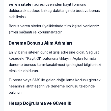
veren siteler
adresi üzerinden kayıt formunu
doldurarak sadece birkaç dakika içinde bedava bonus
alabilirsiniz.
Bonus veren siteler üyeliklerinde tüm kişisel verileriniz
şifreli bağlantı ile korunmaktadır.
Deneme Bonusu Alım Adımları
En iyi bahis siteleri güncel giriş adresine gidin. Sağ üst
köşedeki "Kayıt Ol" butonuna tıklayın. Açılan formda
deneme bonusu tanımlanabilmesi için kişisel bilgilerinizi
eksiksiz doldurun.
E-posta veya SMS ile gelen doğrulama kodunu girerek
hesabınızı aktifleştirin ve deneme bonusu talebinde
bulunun.
Hesap Doğrulama ve Güvenlik