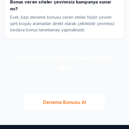
Bonus veren siteler çevrimsiz kampanya sunar
mı?
Evet, bazı deneme bonusu veren siteler hiçbir çevrim
şartı koşulu aramadan direkt olarak çekilebilir çevrimsiz
bedava bonus tanımlaması yapmaktadır.
Bedava Bonus Dünyasına Adım
Atın
Hemen en iyi bahis siteleri listesinden üye olun, yatırımsız
deneme bonusu fırsatınızı anında hesabınıza alın.
Deneme Bonusu Al