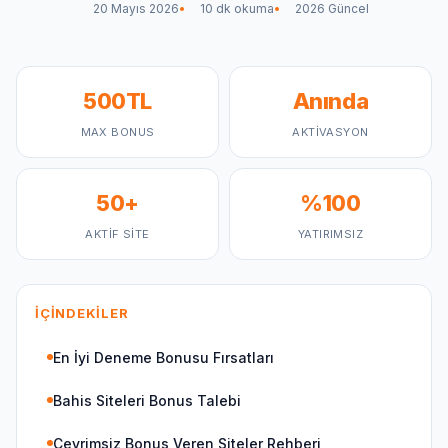
20 Mayıs 2026
10 dk okuma
2026 Güncel
500TL
Anında
MAX BONUS
AKTIVASYON
50+
%100
AKTIF SITE
YATIRIMSIZ
İÇINDEKILER
En İyi Deneme Bonusu Fırsatları
Bahis Siteleri Bonus Talebi
Çevrimsiz Bonus Veren Siteler Rehberi