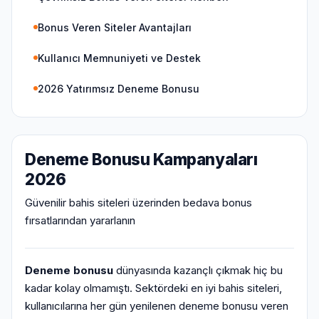
Bonus Veren Siteler Avantajları
Kullanıcı Memnuniyeti ve Destek
2026 Yatırımsız Deneme Bonusu
Deneme Bonusu Kampanyaları
2026
Güvenilir bahis siteleri üzerinden bedava bonus
fırsatlarından yararlanın
Deneme bonusu
dünyasında kazançlı çıkmak hiç bu
kadar kolay olmamıştı. Sektördeki en iyi bahis siteleri,
kullanıcılarına her gün yenilenen deneme bonusu veren