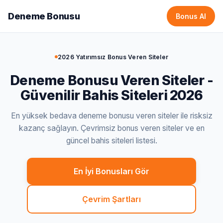
Deneme Bonusu
Bonus Al
2026 Yatırımsız Bonus Veren Siteler
Deneme Bonusu Veren Siteler -
Güvenilir Bahis Siteleri 2026
En yüksek bedava deneme bonusu veren siteler ile risksiz
kazanç sağlayın. Çevrimsiz bonus veren siteler ve en
güncel bahis siteleri listesi.
En İyi Bonusları Gör
Çevrim Şartları