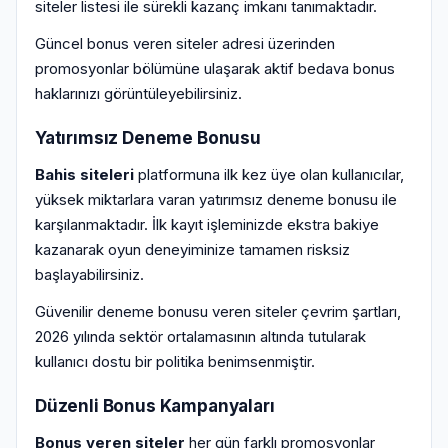
siteler listesi ile sürekli kazanç imkanı tanımaktadır.
Güncel bonus veren siteler adresi üzerinden
promosyonlar bölümüne ulaşarak aktif bedava bonus
haklarınızı görüntüleyebilirsiniz.
Yatırımsız Deneme Bonusu
Bahis siteleri
platformuna ilk kez üye olan kullanıcılar,
yüksek miktarlara varan yatırımsız deneme bonusu ile
karşılanmaktadır. İlk kayıt işleminizde ekstra bakiye
kazanarak oyun deneyiminize tamamen risksiz
başlayabilirsiniz.
Güvenilir deneme bonusu veren siteler çevrim şartları,
2026 yılında sektör ortalamasının altında tutularak
kullanıcı dostu bir politika benimsenmiştir.
Düzenli Bonus Kampanyaları
Bonus veren siteler
her gün farklı promosyonlar