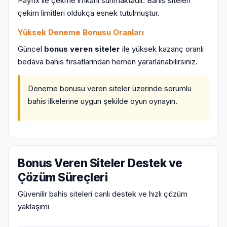
Payfix ile çekme imkanı sunmaktadır. Bahis siteleri
çekim limitleri oldukça esnek tutulmuştur.
Yüksek Deneme Bonusu Oranları
Güncel
bonus veren siteler
ile yüksek kazanç oranlı
bedava bahis fırsatlarından hemen yararlanabilirsiniz.
Deneme bonusu veren siteler üzerinde sorumlu
bahis ilkelerine uygun şekilde oyun oynayın.
Bonus Veren Siteler Destek ve
Çözüm Süreçleri
Güvenilir bahis siteleri canlı destek ve hızlı çözüm
yaklaşımı