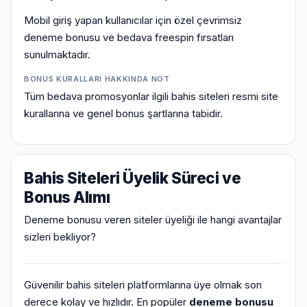
Mobil giriş yapan kullanıcılar için özel çevrimsiz
deneme bonusu ve bedava freespin fırsatları
sunulmaktadır.
BONUS KURALLARI HAKKINDA NOT
Tüm bedava promosyonlar ilgili bahis siteleri resmi site
kurallarına ve genel bonus şartlarına tabidir.
Bahis Siteleri Üyelik Süreci ve
Bonus Alımı
Deneme bonusu veren siteler üyeliği ile hangi avantajlar
sizleri bekliyor?
Güvenilir bahis siteleri platformlarına üye olmak son
derece kolay ve hızlıdır. En popüler
deneme bonusu