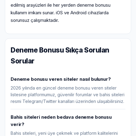
edilmiş arayüzleri ile her yerden deneme bonusu
kullanım imkanı sunar. iOS ve Android cihazlarda
sorunsuz çalışmaktadır.
Deneme Bonusu Sıkça Sorulan
Sorular
Deneme bonusu veren siteler nasıl bulunur?
2026 yılında en güncel deneme bonusu veren siteler
listesine platformumuz, güvenilir forumlar ve bahis siteleri
resmi Telegram/Twitter kanalları üzerinden ulaşabilirsiniz.
Bahis siteleri neden bedava deneme bonusu
verir?
Bahis siteleri, yeni üye çekmek ve platform kalitelerini