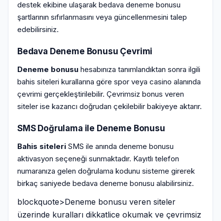
destek ekibine ulaşarak bedava deneme bonusu
şartlarının sıfırlanmasını veya güncellenmesini talep
edebilirsiniz.
Bedava Deneme Bonusu Çevrimi
Deneme bonusu
hesabınıza tanımlandıktan sonra ilgili
bahis siteleri kurallarına göre spor veya casino alanında
çevrimi gerçekleştirilebilir. Çevrimsiz bonus veren
siteler ise kazancı doğrudan çekilebilir bakiyeye aktarır.
SMS Doğrulama ile Deneme Bonusu
Bahis siteleri
SMS ile anında deneme bonusu
aktivasyon seçeneği sunmaktadır. Kayıtlı telefon
numaranıza gelen doğrulama kodunu sisteme girerek
birkaç saniyede bedava deneme bonusu alabilirsiniz.
blockquote>Deneme bonusu veren siteler
üzerinde kuralları dikkatlice okumak ve çevrimsiz