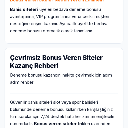
Bahis siteleri
üyeleri bedava deneme bonusu
avantajlarına, VIP programlarına ve öncelikli müşteri
desteğine erişim kazanır. Ayrıca ilk üyelikte bedava
deneme bonusu otomatik olarak tanımlanır.
Çevrimsiz Bonus Veren Siteler
Kazanç Rehberi
Deneme bonusu kazancını nakite çevirmek için adım
adım rehber
Güvenilir bahis siteleri slot veya spor bahisleri
bölümünde deneme bonusu kullanırken karşılaştığınız
tüm sorular için 7/24 destek hattı her zaman erişilebilir
durumdadır.
Bonus veren siteler
linkleri üzerinden