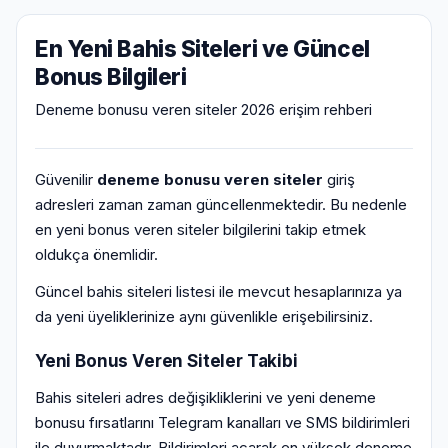
En Yeni Bahis Siteleri ve Güncel
Bonus Bilgileri
Deneme bonusu veren siteler 2026 erişim rehberi
Güvenilir
deneme bonusu veren siteler
giriş
adresleri zaman zaman güncellenmektedir. Bu nedenle
en yeni bonus veren siteler bilgilerini takip etmek
oldukça önemlidir.
Güncel bahis siteleri listesi ile mevcut hesaplarınıza ya
da yeni üyeliklerinize aynı güvenlikle erişebilirsiniz.
Yeni Bonus Veren Siteler Takibi
Bahis siteleri adres değişikliklerini ve yeni deneme
bonusu fırsatlarını Telegram kanalları ve SMS bildirimleri
ile duyurmaktadır. Bildirimleri açarak en yüksek deneme