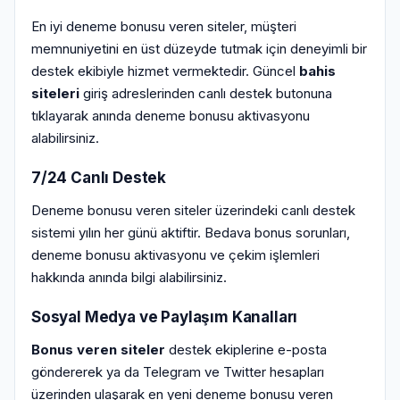
En iyi deneme bonusu veren siteler, müşteri
memnuniyetini en üst düzeyde tutmak için deneyimli bir
destek ekibiyle hizmet vermektedir. Güncel
bahis
siteleri
giriş adreslerinden canlı destek butonuna
tıklayarak anında deneme bonusu aktivasyonu
alabilirsiniz.
7/24 Canlı Destek
Deneme bonusu veren siteler üzerindeki canlı destek
sistemi yılın her günü aktiftir. Bedava bonus sorunları,
deneme bonusu aktivasyonu ve çekim işlemleri
hakkında anında bilgi alabilirsiniz.
Sosyal Medya ve Paylaşım Kanalları
Bonus veren siteler
destek ekiplerine e-posta
göndererek ya da Telegram ve Twitter hesapları
üzerinden ulaşarak en yeni deneme bonusu veren