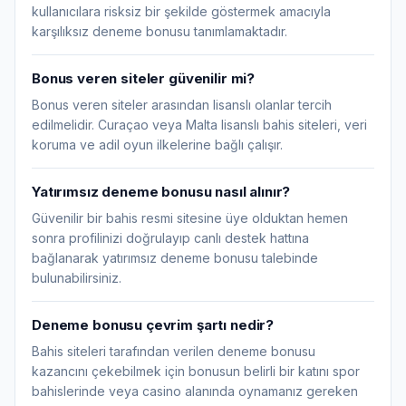
kullanıcılara risksiz bir şekilde göstermek amacıyla
karşılıksız deneme bonusu tanımlamaktadır.
Bonus veren siteler güvenilir mi?
Bonus veren siteler arasından lisanslı olanlar tercih
edilmelidir. Curaçao veya Malta lisanslı bahis siteleri, veri
koruma ve adil oyun ilkelerine bağlı çalışır.
Yatırımsız deneme bonusu nasıl alınır?
Güvenilir bir bahis resmi sitesine üye olduktan hemen
sonra profilinizi doğrulayıp canlı destek hattına
bağlanarak yatırımsız deneme bonusu talebinde
bulunabilirsiniz.
Deneme bonusu çevrim şartı nedir?
Bahis siteleri tarafından verilen deneme bonusu
kazancını çekebilmek için bonusun belirli bir katını spor
bahislerinde veya casino alanında oynamanız gereken