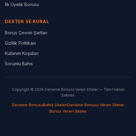
İlk Üyelik Bonusu
DESTEK VE KURAL
Bonus Çevrim Şartları
Gizlilik Politikası
Kullanım Koşulları
Sorumlu Bahis
Copyright © 2026 Deneme Bonusu Veren Siteler — Tüm Hakları
Saklıdır.
Deneme Bonusu
Bahis Siteleri
Deneme Bonusu Veren Siteler
Bonus Veren Siteler