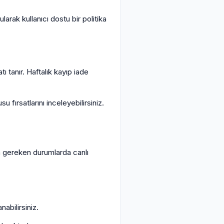
arak kullanıcı dostu bir politika
ı tanır. Haftalık kayıp iade
fırsatlarını inceleyebilirsiniz.
on gereken durumlarda canlı
abilirsiniz.