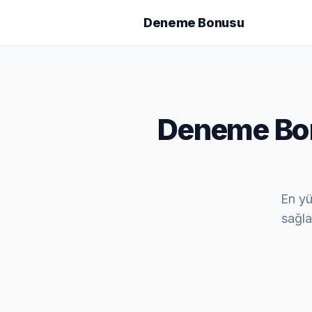
Deneme Bonusu
Deneme Bonu
En yü
sağla