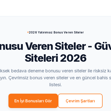
2026 Yatırımsız Bonus Veren Siteler
su Veren Siteler - Güv
Siteleri 2026
ksek bedava deneme bonusu veren siteler ile risksiz 
yın. Çevrimsiz bonus veren siteler ve en güncel bahis si
listesi.
En İyi Bonusları Gör
Çevrim Şartları