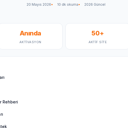
20 Mayıs 2026
10 dk okuma
2026 Güncel
Anında
50+
AKTIVASYON
AKTIF SITE
arı
r Rehberi
rı
stek