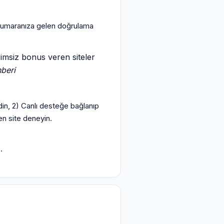
numaranıza gelen doğrulama
imsiz bonus veren siteler
beri
in, 2) Canlı desteğe bağlanıp
en site deneyin.
.