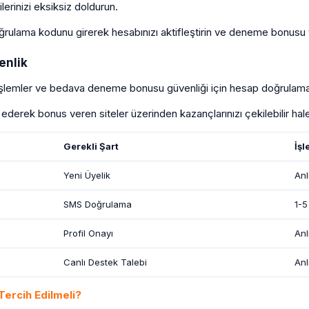
ilerinizi eksiksiz doldurun.
rulama kodunu girerek hesabınızı aktifleştirin ve deneme bonusu 
enlik
al işlemler ve bedava deneme bonusu güvenliği için hesap doğrulamas
it ederek bonus veren siteler üzerinden kazançlarınızı çekilebilir hale 
Gerekli Şart
İşl
Yeni Üyelik
Anl
SMS Doğrulama
1-5
Profil Onayı
Anl
Canlı Destek Talebi
Anl
ercih Edilmeli?