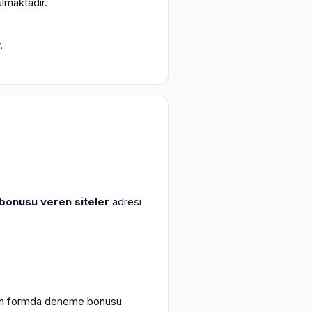
ulmaktadır.
.
onusu veren siteler
adresi
Açılan formda deneme bonusu