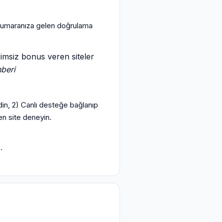
numaranıza gelen doğrulama
imsiz bonus veren siteler
beri
in, 2) Canlı desteğe bağlanıp
en site deneyin.
.