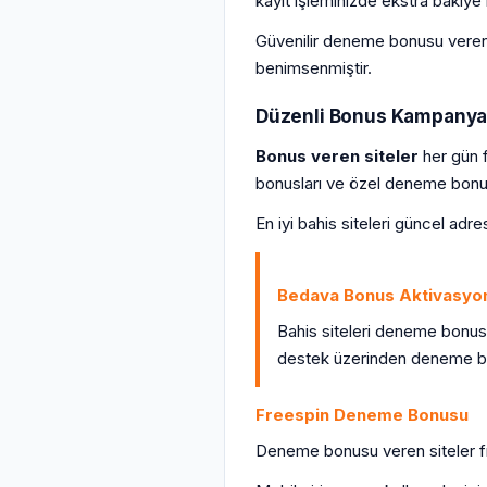
kayıt işleminizde ekstra bakiye
Güvenilir deneme bonusu veren si
benimsenmiştir.
Düzenli Bonus Kampanyal
Bonus veren siteler
her gün f
bonusları ve özel deneme bonusu
En iyi bahis siteleri güncel adr
Bedava Bonus Aktivasyo
Bahis siteleri deneme bonusl
destek üzerinden deneme bon
Freespin Deneme Bonusu
Deneme bonusu veren siteler fre