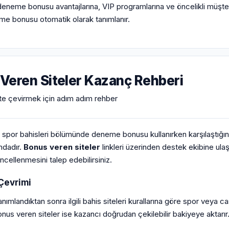
eneme bonusu avantajlarına, VIP programlarına ve öncelikli müşter
me bonusu otomatik olarak tanımlanır.
Veren Siteler Kazanç Rehberi
e çevirmek için adım adım rehber
eya spor bahisleri bölümünde deneme bonusu kullanırken karşılaştığın
umdadır.
Bonus veren siteler
linkleri üzerinden destek ekibine u
üncellenmesini talep edebilirsiniz.
Çevrimi
nımlandıktan sonra ilgili bahis siteleri kurallarına göre spor veya c
bonus veren siteler ise kazancı doğrudan çekilebilir bakiyeye aktarır