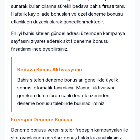
sunarak kullanıcılarına sürekli bedava bahis fırsatı tanır.
Haftalık kayıp iade bonusları ve özel deneme bonusu
etkinlikleri düzenli olarak güncellenmektedir.
En iyi bahis siteleri güncel adresi üzerinden kampanya
sayfasını ziyaret ederek aktif deneme bonusu
fırsatlarını inceleyebilirsiniz.
Bedava Bonus Aktivasyonu
Bahis siteleri deneme bonusları genellikle üyelik
sonrası otomatik tanımlanır. Manuel aktivasyon
gereken durumlarda canlı destek üzerinden
deneme bonusu talebinde bulunabilirsiniz.
Freespin Deneme Bonusu
Deneme bonusu veren siteler freespin kampanyaları ile
slot oyunlarında ücretsiz dönüş hakkı kazanabilirsiniz.