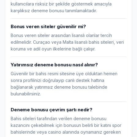
kullanıcılara risksiz bir şekilde göstermek amacıyla
karşılıksız deneme bonusu tanımlamaktadır.
Bonus veren siteler güvenilir mi?
Bonus veren siteler arasından lisanslı olanlar tercih
edilmelidir. Curaçao veya Malta lisanslı bahis siteleri, veri
koruma ve adil oyun ilkelerine bağlı çalışır.
Yatırımsız deneme bonusu nasıl alınır?
Güvenilir bir bahis resmi sitesine üye olduktan hemen
sonra profilinizi doğrulayıp canlı destek hattına
bağlanarak yatırımsız deneme bonusu talebinde
bulunabilirsiniz.
Deneme bonusu çevrim şartı nedir?
Bahis siteleri tarafından verilen deneme bonusu
kazancını çekebilmek için bonusun belirli bir katını spor
bahislerinde veya casino alanında oynamanız gereken