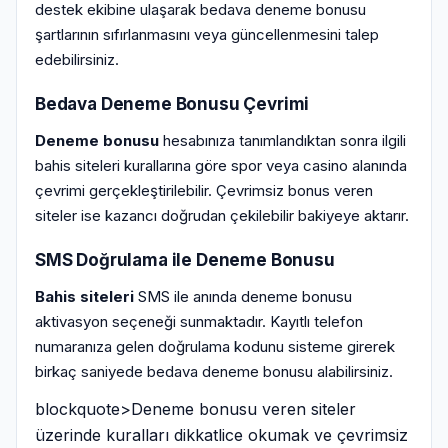
destek ekibine ulaşarak bedava deneme bonusu
şartlarının sıfırlanmasını veya güncellenmesini talep
edebilirsiniz.
Bedava Deneme Bonusu Çevrimi
Deneme bonusu
hesabınıza tanımlandıktan sonra ilgili
bahis siteleri kurallarına göre spor veya casino alanında
çevrimi gerçekleştirilebilir. Çevrimsiz bonus veren
siteler ise kazancı doğrudan çekilebilir bakiyeye aktarır.
SMS Doğrulama ile Deneme Bonusu
Bahis siteleri
SMS ile anında deneme bonusu
aktivasyon seçeneği sunmaktadır. Kayıtlı telefon
numaranıza gelen doğrulama kodunu sisteme girerek
birkaç saniyede bedava deneme bonusu alabilirsiniz.
blockquote>Deneme bonusu veren siteler
üzerinde kuralları dikkatlice okumak ve çevrimsiz