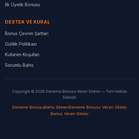
İlk Üyelik Bonusu
DESTEK VE KURAL
Bonus Çevrim Şartları
Gizlilik Politikası
Kullanım Koşulları
Sorumlu Bahis
Copyright © 2026 Deneme Bonusu Veren Siteler — Tüm Hakları
Saklıdır.
Deneme Bonusu
Bahis Siteleri
Deneme Bonusu Veren Siteler
Bonus Veren Siteler