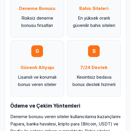
Deneme Bonusu
Bahis Siteleri
Risksiz deneme
En yüksek oranlı
bonusu fırsatları
güvenilir bahis siteleri
G
S
Güvenli Altyapı
7/24 Destek
Lisanslı ve korumalı
Kesintisiz bedava
bonus veren siteler
bonus destek hizmeti
Ödeme ve Çekim Yöntemleri
Deneme bonusu veren siteler kullanıcılarına kazançlarını
Papara, banka havalesi, kripto para (Bitcoin, USDT) ve