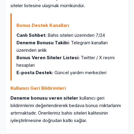
siteler listesine ulaşmak mümkündür.
Bonus Destek Kanalları
Canlı Sohbet:
Bahis siteleri üzerinden 7/24
Deneme Bonusu Takibi:
Telegram kanalları
üzerinden anlık
Bonus Veren Siteler Listesi:
Twitter / X resmi
hesapları
E-posta Destek:
Güncel yardım merkezleri
Kullanıcı Geri Bildirimleri
Deneme bonusu veren siteler
kullanıcı geri
bildirimlerini değerlendirerek bedava bonus miktarlarını
artırmaktadır. Önerileriniz bahis siteleri kalitesinin
iyileştirilmesine doğrudan katkı sağlar.