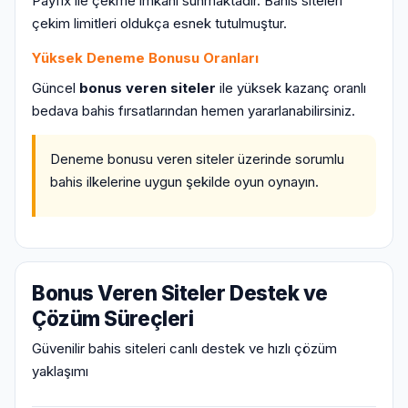
Payfix ile çekme imkanı sunmaktadır. Bahis siteleri
çekim limitleri oldukça esnek tutulmuştur.
Yüksek Deneme Bonusu Oranları
Güncel
bonus veren siteler
ile yüksek kazanç oranlı
bedava bahis fırsatlarından hemen yararlanabilirsiniz.
Deneme bonusu veren siteler üzerinde sorumlu
bahis ilkelerine uygun şekilde oyun oynayın.
Bonus Veren Siteler Destek ve
Çözüm Süreçleri
Güvenilir bahis siteleri canlı destek ve hızlı çözüm
yaklaşımı