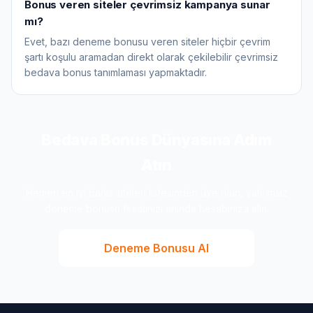
Bonus veren siteler çevrimsiz kampanya sunar
mı?
Evet, bazı deneme bonusu veren siteler hiçbir çevrim
şartı koşulu aramadan direkt olarak çekilebilir çevrimsiz
bedava bonus tanımlaması yapmaktadır.
Bedava Bonus Dünyasına Adım
Atın
Hemen en iyi bahis siteleri listesinden üye olun, yatırımsız
deneme bonusu fırsatınızı anında hesabınıza alın.
Deneme Bonusu Al