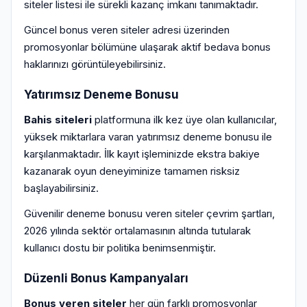
siteler listesi ile sürekli kazanç imkanı tanımaktadır.
Güncel bonus veren siteler adresi üzerinden
promosyonlar bölümüne ulaşarak aktif bedava bonus
haklarınızı görüntüleyebilirsiniz.
Yatırımsız Deneme Bonusu
Bahis siteleri
platformuna ilk kez üye olan kullanıcılar,
yüksek miktarlara varan yatırımsız deneme bonusu ile
karşılanmaktadır. İlk kayıt işleminizde ekstra bakiye
kazanarak oyun deneyiminize tamamen risksiz
başlayabilirsiniz.
Güvenilir deneme bonusu veren siteler çevrim şartları,
2026 yılında sektör ortalamasının altında tutularak
kullanıcı dostu bir politika benimsenmiştir.
Düzenli Bonus Kampanyaları
Bonus veren siteler
her gün farklı promosyonlar